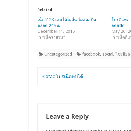
t
t
o
o
Related
s
s
h
h
a
a
เน็ต512K เล่นได้ไม่อั้น ไม่ลดสปีด
โปรดีแทค 
r
r
ตลอด 24ชม.
ลดสปีด
e
e
o
o
December 11, 2016
May 26, 2
n
n
In "เน็ตรายวัน"
In "เน็ตดี
T
F
w
a
i
c
t
e
t
b
Uncategorized
facebook
,
social
,
โซเชียล
e
o
r
o
(
k
O
(
p
O
e
p
Post
dtac โปรเน็ตทบได้
n
e
s
n
navigation
i
s
n
i
n
n
e
n
w
e
w
w
i
w
n
i
Leave a Reply
d
n
o
d
w
o
)
w