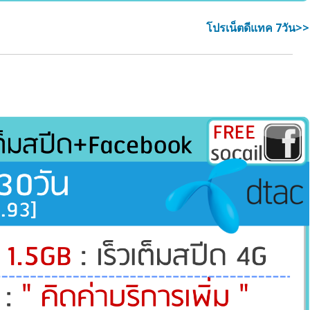
โปรเน็ตดีแทค 7วัน>>