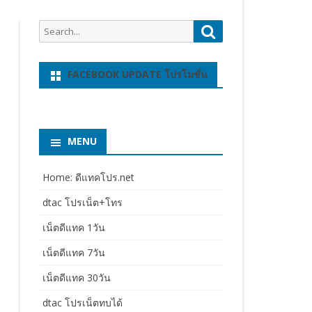
Search
Search
for:
FACEBOOK UPDATE โปรโมชั่น
MENU
Home: ดีแทคโปร.net
dtac โปรเน็ต+โทร
เน็ตดีแทค 1วัน
เน็ตดีแทค 7วัน
เน็ตดีแทค 30วัน
dtac โปรเน็ตทบได้