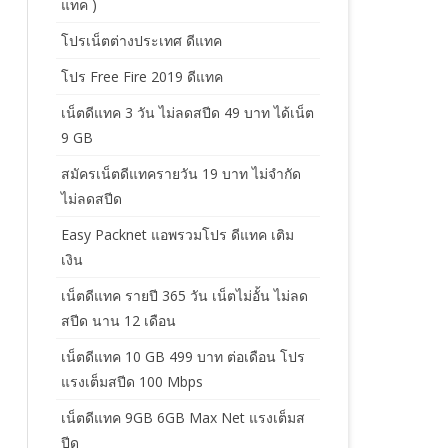
แทค )
โปรเน็ตต่างประเทศ ดีแทค
โปร Free Fire 2019 ดีแทค
เน็ตดีแทค 3 วัน ไม่ลดสปีด 49 บาท ได้เน็ต
9 GB
สมัครเน็ตดีแทครายวัน 19 บาท ไม่จํากัด
ไม่ลดสปีด
Easy Packnet แอพรวมโปร ดีแทค เติม
เงิน
เน็ตดีแทค รายปี 365 วัน เน็ตไม่อั้น ไม่ลด
สปีด นาน 12 เดือน
เน็ตดีแทค 10 GB 499 บาท ต่อเดือน โปร
แรงเต็มสปีด 100 Mbps
เน็ตดีแทค 9GB 6GB Max Net แรงเต็มส
ปีด