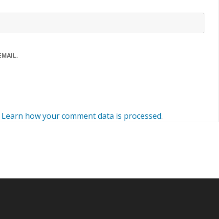
MAIL.
.
Learn how your comment data is processed
.