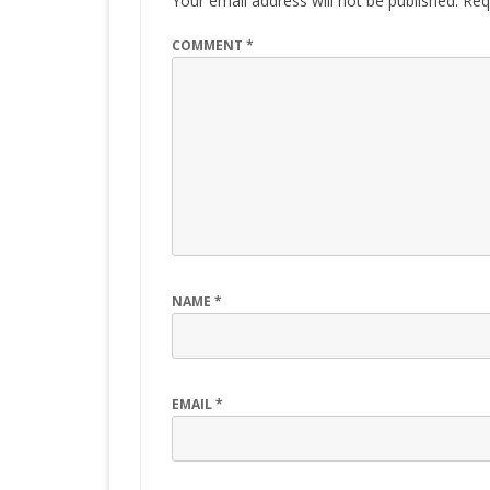
Your email address will not be published.
Req
)
COMMENT
*
NAME
*
EMAIL
*