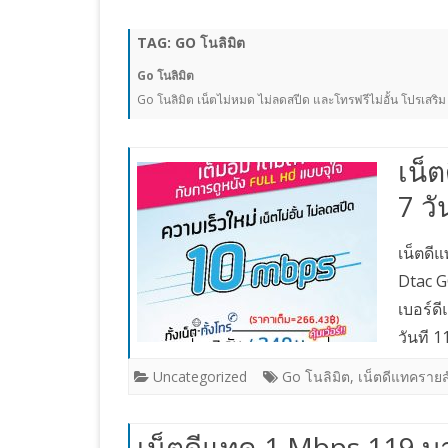
TAG:
GO โนลิมิต
Go โนลิมิต
Go โนลิมิต เน็ตไม่หมด ไม่ลดสปีด และโทรฟรีไม่อั้น โปรเสริ
เน็
7 วั
เน็ตดี
Dtac G
เบอร์ดี
วันที 
Uncategorized
Go โนลิมิต
,
เน็ตดีแทครายส
เน็ตดีแทค 1 Mbps 119 บา