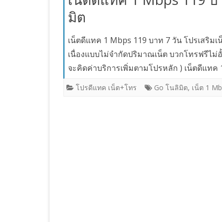
มิต
เน็ตดีแทค 1 Mbps 119 บาท 7 วัน โปรเสริมเน็
เนื่องแบบไม่จำกัดปริมาณเน็ต บวกโทรฟรีไม่อั้
จะคิดค่าบริการเพิ่มตามโปรหลัก ) เน็ตดีแท
โปรดีแทค เน็ต+โทร
Go โนลิมิต
,
เน็ต 1 M