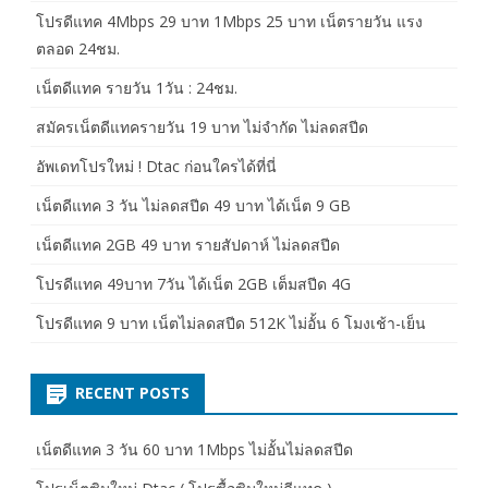
โปรดีแทค 4Mbps 29 บาท 1Mbps 25 บาท เน็ตรายวัน แรง
ตลอด 24ชม.
เน็ตดีแทค รายวัน 1วัน : 24ชม.
สมัครเน็ตดีแทครายวัน 19 บาท ไม่จํากัด ไม่ลดสปีด
อัพเดทโปรใหม่ ! Dtac ก่อนใครได้ที่นี่
เน็ตดีแทค 3 วัน ไม่ลดสปีด 49 บาท ได้เน็ต 9 GB
เน็ตดีแทค 2GB 49 บาท รายสัปดาห์ ไม่ลดสปีด
โปรดีแทค 49บาท 7วัน ได้เน็ต 2GB เต็มสปีด 4G
โปรดีแทค 9 บาท เน็ตไม่ลดสปีด 512K ไม่อั้น 6 โมงเช้า-เย็น
RECENT POSTS
เน็ตดีแทค 3 วัน 60 บาท 1Mbps ไม่อั้นไม่ลดสปีด