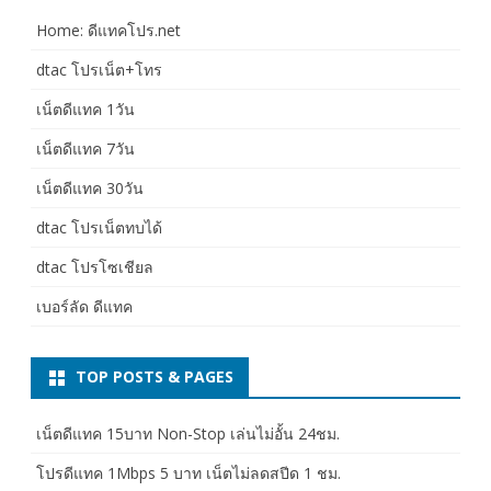
Home: ดีแทคโปร.net
dtac โปรเน็ต+โทร
เน็ตดีแทค 1วัน
เน็ตดีแทค 7วัน
เน็ตดีแทค 30วัน
dtac โปรเน็ตทบได้
dtac โปรโซเชียล
เบอร์ลัด ดีแทค
TOP POSTS & PAGES
เน็ตดีแทค 15บาท Non-Stop เล่นไม่อั้น 24ชม.
โปรดีแทค 1Mbps 5 บาท เน็ตไม่ลดสปีด 1 ชม.