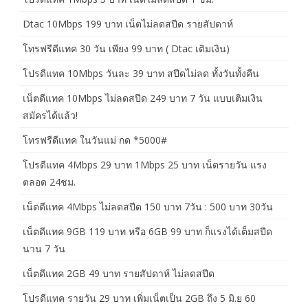
Dtac 10Mbps 199 บาท เน็ตไม่ลดสปีด รายสัปดาห์
โทรฟรีดีแทค 30 วัน เพียง 99 บาท ( Dtac เติมเงิน)
โปรดีแทค 10Mbps วันละ 39 บาท สปีดไม่ลด ทั้งวันทั้งคืน
เน็ตดีแทค 10Mbps ไม่ลดสปีด 249 บาท 7 วัน แบบเติมเงิน
สมัครได้แล้ว!
โทรฟรีดีแทค ในวันแม่ กด *5000#
โปรดีแทค 4Mbps 29 บาท 1Mbps 25 บาท เน็ตรายวัน แรง
ตลอด 24ชม.
เน็ตดีแทค 4Mbps ไม่ลดสปีด 150 บาท 7วัน : 500 บาท 30วัน
เน็ตดีแทค 9GB 119 บาท หรือ 6GB 99 บาท ก็แรงได้เต็มสปีด
นาน 7 วัน
เน็ตดีแทค 2GB 49 บาท รายสัปดาห์ ไม่ลดสปีด
โปรดีแทค รายวัน 29 บาท เพิ่มเน็ตเป็น 2GB ถึง 5 มิ.ย 60