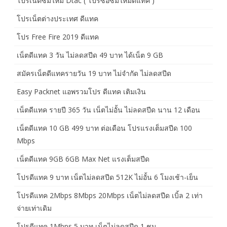
โปรเน็ตซิมใหม่ Dtac ( โปรซื้อซิมใหม่ดีแทค )
โปรเน็ตต่างประเทศ ดีแทค
โปร Free Fire 2019 ดีแทค
เน็ตดีแทค 3 วัน ไม่ลดสปีด 49 บาท ได้เน็ต 9 GB
สมัครเน็ตดีแทครายวัน 19 บาท ไม่จํากัด ไม่ลดสปีด
Easy Packnet แอพรวมโปร ดีแทค เติมเงิน
เน็ตดีแทค รายปี 365 วัน เน็ตไม่อั้น ไม่ลดสปีด นาน 12 เดือน
เน็ตดีแทค 10 GB 499 บาท ต่อเดือน โปรแรงเต็มสปีด 100
Mbps
เน็ตดีแทค 9GB 6GB Max Net แรงเต็มสปีด
โปรดีแทค 9 บาท เน็ตไม่ลดสปีด 512K ไม่อั้น 6 โมงเช้า-เย็น
โปรดีแทค 2Mbps 8Mbps 20Mbps เน็ตไม่ลดสปีด เบิ้ล 2 เท่า
จ่ายเท่าเดิม
โปรดีแทค 1Mbps 5 บาท เน็ตไม่ลดสปีด 1 ชม.