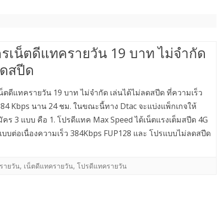
ครเน็ตดีแทครายวัน 19 บาท ไม่จํากัด
ลดสปีด
น็ตดีแทครายวัน 19 บาท ไม่จำกัด เล่นได้ไม่ลดสปีด ที่ความเร็ว
 384 Kbps นาน 24 ชม. ในขณะนี้ทาง Dtac จะแบ่งแพ็กเกจให้
มัคร 3 แบบ คือ 1. โปรดีแทค Max Speed ได้เน็ตแรงเต็มสปีด 4G
แบบต่อเนื่องความเร็ว 384Kbps FUP128 และ โปรแบบไม่ลดสปีด
รายวัน
,
เน็ตดีแทครายวัน
,
โปรดีแทครายวัน