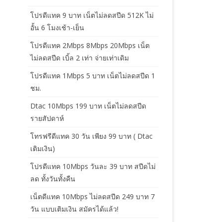
โปรดีแทค 9 บาท เน็ตไม่ลดสปีด 512K ไม่
อั้น 6 โมงเช้า-เย็น
โปรดีแทค 2Mbps 8Mbps 20Mbps เน็ต
ไม่ลดสปีด เบิ้ล 2 เท่า จ่ายเท่าเดิม
โปรดีแทค 1Mbps 5 บาท เน็ตไม่ลดสปีด 1
ชม.
Dtac 10Mbps 199 บาท เน็ตไม่ลดสปีด
รายสัปดาห์
โทรฟรีดีแทค 30 วัน เพียง 99 บาท ( Dtac
เติมเงิน)
โปรดีแทค 10Mbps วันละ 39 บาท สปีดไม่
ลด ทั้งวันทั้งคืน
เน็ตดีแทค 10Mbps ไม่ลดสปีด 249 บาท 7
วัน แบบเติมเงิน สมัครได้แล้ว!