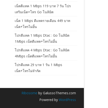
เน็ตดีแทค 1 Mbps 119 บาท 7 วัน โปร
เสริมเน็ต+โทร Go โนลิมิต
เน็ต 1 Mbps ดีแทครายเดือน 449 บาท
เน็ต+โทรไม่อั้น
โปรดีแทค 1 Mbps Dtac : Go โนลิมิต
1Mbps เน็ตดีแทค+โทรไม่อั้น
โปรดีแทค 4 Mbps Dtac : Go โนลิมิต
4Mbps เน็ตดีแทค+โทรไม่อั้น
โปรดีแทค 29 บาท 1 วัน 1 Mbps
เน็ต+โทรไม่จำกัด
Ribosome
by GalussoThemes.com
Powered by
WordPress